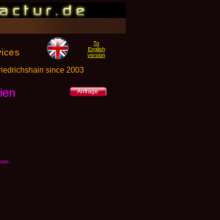
To
English
vices
version
riedrichshain since 2003
ien
Anfrage
ren.