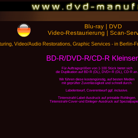
Blu-
ray | DVD
Video-
Restaurierung | Scan-
Ser
ring, Video/Audio Restorations, Graphic Services -
in Berlin-
F
BD-
R/DVD-
R/CD-
R Kleinser
Für Auftragsgrößen von 1-
100 Stück bietet sich
die Duplikation auf BD-
R (DL), DVD+-
R (DL), CD-
R an.
Wir führen diese kostengünstig, auf besten Medien
mit geprüfter Zuverlässigkeit und schnell durch.
Labelentwurf, Coverentwurf ggf. inclusive.
Tintenstrahl-
Label-
Ausdruck auf printable Rohlingen.
Tintenstrahl-
Cover-
und Einleger-
Ausdruck auf Spezialpapie