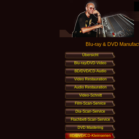
Blu-
ray & DVD Manufactu
Übersicht
Blu-ray/DVD-Video
BD/DVD/CD-Audio
Video Restauration
Audio Restauration
Video-Schnitt
Film-Scan-Service
Dia-Scan-Service
Flachbett-Scan-Service
DVD Mastering
BD/DVD/CD-Kleinserien